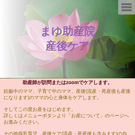
T
o
g
g
l
まゆ助産院
e
n
a
v
産後ケア
i
g
a
t
i
o
n
助産師が訪問またはzoomでケアします。
妊娠中のママ、子育て中のママ、産後(流産・死産後も産後
になります)のママの心と身体をケアします。
そしてこの度お産をはじめます。
詳しくはメニューボタンより「お産について」のページへ
お進みください。
その他母乳育児、産後ケア(流産・死産後も含みます)の自